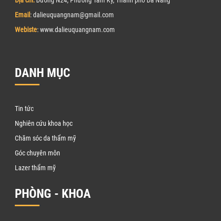
Địa chỉ:
Đường N24, Phường Tam Kỳ, Thành phố Đà Nẵng
Email
: dalieuquangnam@gmail.com
Webiste
: www.
d
alieuquangnam.com
DANH MỤC
Tin tức
Nghiên cứu khoa học
Chăm sóc da thẩm mỹ
Góc chuyên môn
Lazer thẩm mỹ
PHÒNG - KHOA