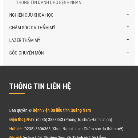
THÔNG TIN DÀNH CHO BỆNH NHÂN
-
NGHIÊN CỨU KHOA HỌC
-
CHĂM SÓC DA THẨM MỸ
-
LAZER THẨM MỸ
-
GÓC CHUYÊN MÔN
THÔNG TIN LIÊN HỆ
Bản quyền ©
Bệnh viện Da liễu tỉnh Quảng Nam
Điện thoại/Fax
: (0235) 3838343 (Phòng Tổ chức-Hành chính)
Hotline:
(0235) 3606365 (Khoa Ngoại, laser-Chăm sóc da thẩm mỹ)