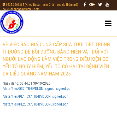
0235.3606365 (Khoa Ngoại, laser-Chăm sóc da thẩm mỹ)
|
dalieuquangnam@gmail.com
VỀ VIỆC BÁO GIÁ CUNG CẤP SỮA TƯƠI TIỆT TRÙNG
ÍT ĐƯỜNG ĐỂ BỒI DƯỠNG BẰNG HIỆN VẬT ĐỐI VỚI
NGƯỜI LAO ĐỘNG LÀM VIỆC TRONG ĐIỀU KIỆN CÓ
YẾU TỐ NGUY HIỂM, YẾU TỐ CÓ HẠI TẠI BỆNH VIỆN
DA LIỄU QUẢNG NAM NĂM 2025
Ngày đăng:
08:44:01 30/10/2025
/data/files/537_TB-BVDLQN_signed_signed.pdf
/data/files/PL1_537_TB-BVDLQN_signed.pdf
/data/files/PL2_537_TB-BVDLQN_signed.pdf