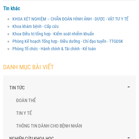
Tin khác
KHOA XÉT NGHIỆM – CHẨN ĐOÁN HÌNH ẢNH - DƯỢC - VẬT TƯ Y TẾ
Khoa khám bệnh - Cấp cứu
Khoa Điều trị tổng hợp - Kiểm soát nhiễm khuẩn
Phòng Kế hoạch Tổng hợp - Điều dưỡng - Chỉ đạo tuyến - TTGDSK
Phòng Tổ chức - Hành chính & Tài chính - Kế toán
DANH MỤC BÀI VIẾT
-
TIN TỨC
ĐOÀN THỂ
TIN Y TẾ
THÔNG TIN DÀNH CHO BỆNH NHÂN
-
NGHIÊN CỨU KHOA HỌC