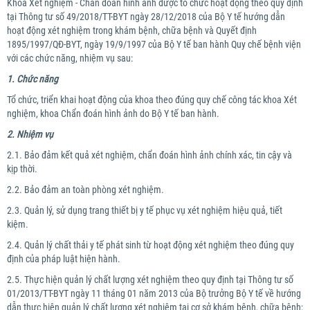
Khoa Xét nghiệm - Chẩn đoán hình ảnh được tổ chức hoạt động theo quy định
tại Thông tư số 49/2018/TT-BYT ngày 28/12/2018 của Bộ Y tế hướng dẫn
hoạt động xét nghiệm trong khám bệnh, chữa bệnh và Quyết định
1895/1997/QĐ-BYT, ngày 19/9/1997 của Bộ Y tế ban hành Quy chế bệnh viện
với các chức năng, nhiệm vụ sau:
1. Chức năng
Tổ chức, triển khai hoạt động của khoa theo đúng quy chế công tác khoa Xét
nghiệm, khoa Chẩn đoán hình ảnh do Bộ Y tế ban hành.
2. Nhiệm vụ
2.1. Bảo đảm kết quả xét nghiệm, chẩn đoán hình ảnh chính xác, tin cậy và
kịp thời.
2.2. Bảo đảm an toàn phòng xét nghiệm.
2.3. Quản lý, sử dụng trang thiết bị y tế phục vụ xét nghiệm hiệu quả, tiết
kiệm.
2.4. Quản lý chất thải y tế phát sinh từ hoạt động xét nghiệm theo đúng quy
định của pháp luật hiện hành.
2.5. Thực hiện quản lý chất lượng xét nghiệm theo quy định tại Thông tư số
01/2013/TT-BYT ngày 11 tháng 01 năm 2013 của Bộ trưởng Bộ Y tế về hướng
dẫn thực hiện quản lý chất lượng xét nghiệm tại cơ sở khám bệnh, chữa bệnh;