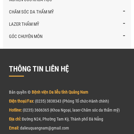
-
CHĂM SÓC DA THẨM MỸ
-
LAZER THẨM MỸ
-
GÓC CHUYÊN MÔN
THÔNG TIN LIÊN HỆ
Bản quyền ©
Bệnh viện Da liễu tỉnh Quảng Nam
Điện thoại/Fax
: (0235) 3838343 (Phòng Tổ chức-Hành chính)
Hotline:
(0235) 3606365 (Khoa Ngoại, laser-Chăm sóc da thẩm mỹ)
Địa chỉ:
Đường N24, Phường Tam Kỳ, Thành phố Đà Nẵng
Email
: dalieuquangnam@gmail.com