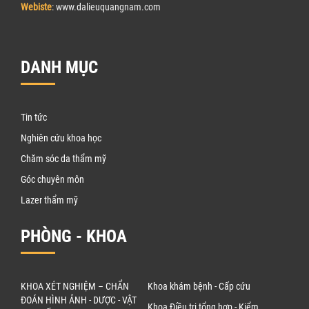
Webiste
: www.
d
alieuquangnam.com
DANH MỤC
Tin tức
Nghiên cứu khoa học
Chăm sóc da thẩm mỹ
Góc chuyên môn
Lazer thẩm mỹ
PHÒNG - KHOA
KHOA XÉT NGHIỆM – CHẨN
Khoa khám bệnh - Cấp cứu
ĐOÁN HÌNH ẢNH - DƯỢC - VẬT
Khoa Điều trị tổng hợp - Kiểm