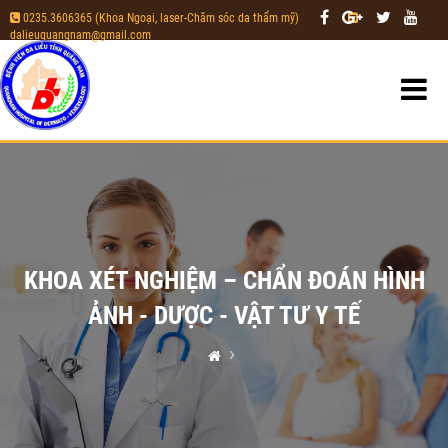
0235.3606365 (Khoa Ngoại, laser-Chăm sóc da thẩm mỹ)
|
dalieuquangnam@gmail.com
KHOA XÉT NGHIỆM – CHẨN ĐOÁN HÌNH
ẢNH - DƯỢC - VẬT TƯ Y TẾ