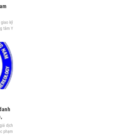
Nam
 giao kỹ
ng tâm Y
danh
,
iá dịch
ộc phạm