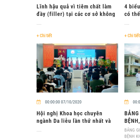
Lĩnh hậu quả vì tiêm chất làm
4 biểu
đầy (filler) tại các cơ sở không
có th
đảm bảo....
thư...
....
....
+ Chi tiết
+ Chi tiết
00:00:00 07/10/2020
00:0
Hội nghị Khoa học chuyên
BẢNG 
ngành Da liễu lần thứ nhất và
BỆNH
Kỷ niệm một năm....
THUỘC
....
BẢNG G
BỆNH K