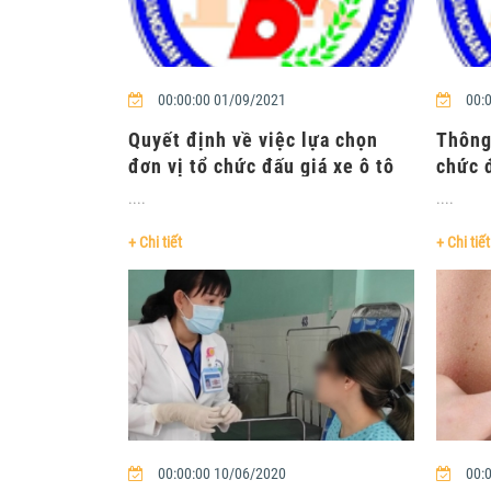
00:00:00 01/09/2021
00:0
Quyết định về việc lựa chọn
Thông
đơn vị tổ chức đấu giá xe ô tô
chức đ
92E-1141 &a....
....
....
+ Chi tiết
+ Chi tiết
00:00:00 10/06/2020
00:0