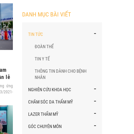
DANH MỤC BÀI VIẾT
-
TIN TỨC
ĐOÀN THỂ
TIN Y TẾ
Nam
THÔNG TIN DÀNH CHO BỆNH
n lễ
NHÂN
-
ởng ứng
NGHIÊN CỨU KHOA HỌC
3/2021-
-
CHĂM SÓC DA THẨM MỸ
-
LAZER THẨM MỸ
-
GÓC CHUYÊN MÔN