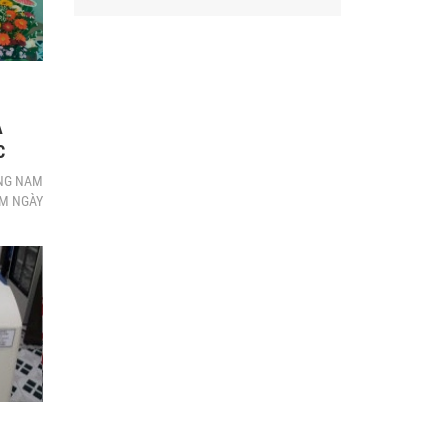
A
C
ẢNG NAM
ĂM NGÀY