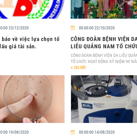
0:00 23/12/2020
00:00:00 22/10/2020
 báo về việc lựa chọn tổ
CÔNG ĐOÀN BỆNH VIỆN D
ấu giá tài sản.
LIỄU QUẢNG NAM TỔ CHỨ
HOẠT ĐỘNG KỶ NIỆM 90
CÔNG ĐOÀN BỆNH VIỆN DA LIỄU QU
NĂM....
TỔ CHỨC HOẠT ĐỘNG KỶ NIỆM 90 N
THÀNH LẬP HỘI LHPN VIỆT ....
+ Chi tiết
0:00 19/08/2020
00:00:00 14/08/2020