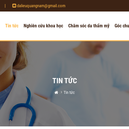
|
dalieuquangnam@gmail.com
Tin tức
Nghiên cứu khoa học
Chăm sóc da thẩm mỹ
Góc ch
TIN TỨC
Tin tức