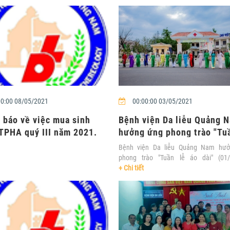
0:00 08/05/2021
00:00:00 03/05/2021
 báo về việc mua sinh
Bệnh viện Da liễu Quảng 
TPHA quý III năm 2021.
hưởng ứng phong trào "Tuầ
áo dài&....
Bệnh viện Da liễu Quảng Nam hư
phong trào "Tuần lễ áo dài" (01/
08/3/2021).....
+ Chi tiết