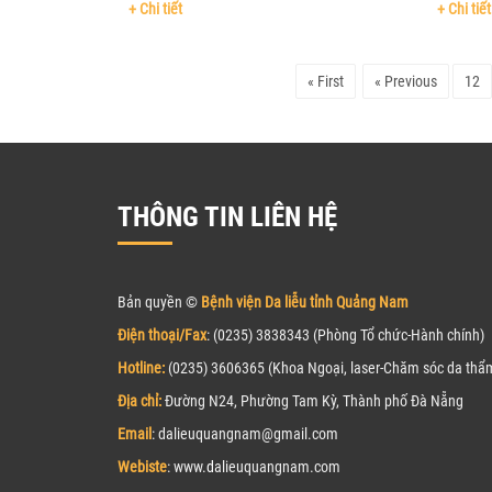
+ Chi tiết
CỦA QUỸ 
+ Chi tiết
« First
« Previous
12
THÔNG TIN LIÊN HỆ
Bản quyền ©
Bệnh viện Da liễu tỉnh Quảng Nam
Điện thoại/Fax
: (0235) 3838343 (Phòng Tổ chức-Hành chính)
Hotline:
(0235) 3606365 (Khoa Ngoại, laser-Chăm sóc da thẩ
Địa chỉ:
Đường N24, Phường Tam Kỳ, Thành phố Đà Nẵng
Email
: dalieuquangnam@gmail.com
Webiste
: www.
d
alieuquangnam.com