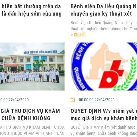
 hiện bất thường trên da
Bệnh viện Da liễu Quảng 
ể là dấu hiệu sớm của ung
chuyển giao kỹ thuật xét
.
nghiệm bệnh phong....
Bệnh viện Da liễu Quảng Nam chuyển
thuật xét nghiệm bệnh phong cho Tru
tế huyện.....
+ Chi tiết
0:00 22/04/2020
00:00:00 22/04/2020
GIÁ THU DỊCH VỤ KHÁM
QUYẾT ĐỊNH V/v niêm yết 
, CHỮA BỆNH KHÔNG
mục giá dịch vụ khám bệnh
 PHẠM VI THANH ....
chữa bệnh khôn....
IÁ THU DỊCH VỤ KHÁM BỆNH, CHỮA
QUYẾT ĐỊNH V/v niêm yết danh mục g
HÔNG THUỘC PHẠM VI THANH TOÁN
vụ khám bệnh, chữa bệnh không thu