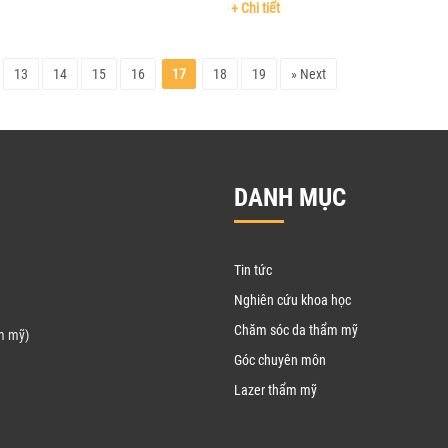
BHYT (VIỆN PHÍ) ....
vi thanh toán củ....
+ Chi tiết
13
14
15
16
17
18
19
» Next
DANH MỤC
Tin tức
Nghiên cứu khoa học
Chăm sóc da thẩm mỹ
m mỹ)
Góc chuyên môn
Lazer thẩm mỹ