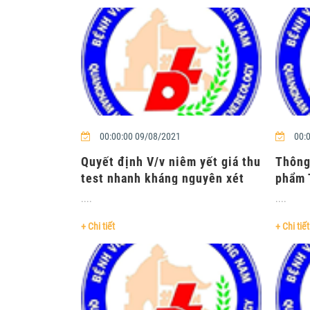
00:00:00 09/08/2021
00:0
Quyết định V/v niêm yết giá thu
Thông
test nhanh kháng nguyên xét
phẩm 
nghiệm Sar....
....
....
+ Chi tiết
+ Chi tiết